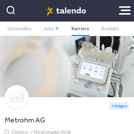
Generelles
Jobs
Karriere
Kontakt
0
Folgen
Metrohm AG
Elektro- / Medizinaltechnik