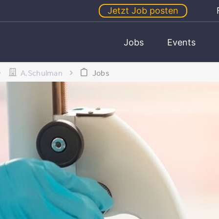
Jetzt Job posten
Jobs
Events
A.Schulman
Jobs