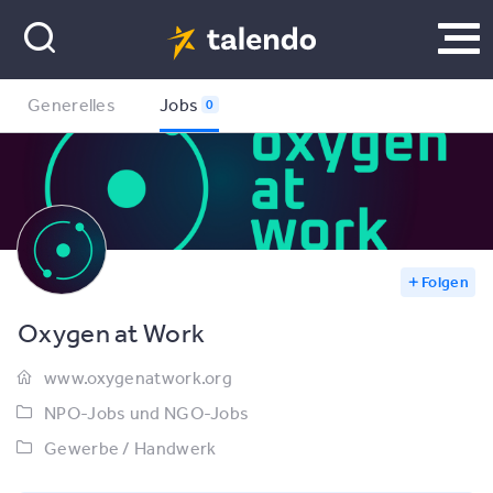
Generelles
Jobs
0
Folgen
Oxygen at Work
www.oxygenatwork.org
NPO-Jobs und NGO-Jobs
Gewerbe / Handwerk