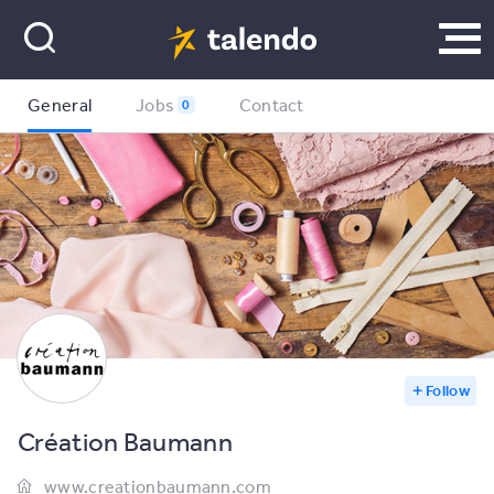
General
Jobs
Contact
0
Follow
Création Baumann
www.creationbaumann.com