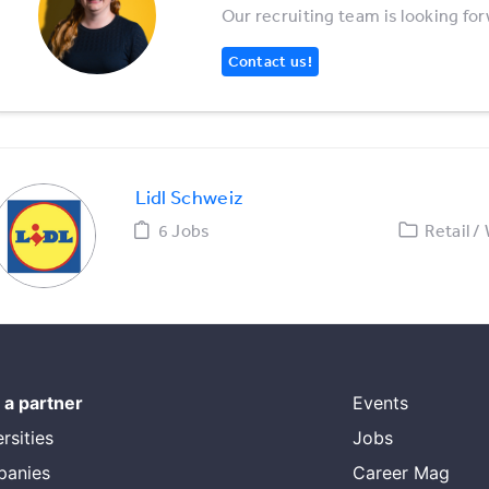
Our recruiting team is looking fo
Contact us!
Lidl Schweiz
6 Jobs
Retail /
a partner
Events
rsities
Jobs
panies
Career Mag