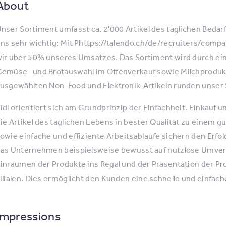
About
nser Sortiment umfasst ca. 2'000 Artikel des täglichen Bedar
ns sehr wichtig: Mit Phttps://talendo.ch/de/recruiters/comp
ir über 50% unseres Umsatzes. Das Sortiment wird durch eine
emüse- und Brotauswahl im Offenverkauf sowie Milchproduk
usgewählten Non-Food und Elektronik-Artikeln runden unser 
idl orientiert sich am Grundprinzip der Einfachheit. Einkauf 
ie Artikel des täglichen Lebens in bester Qualität zu einem
owie einfache und effiziente Arbeitsabläufe sichern den Erfol
as Unternehmen beispielsweise bewusst auf nutzlose Umve
inräumen der Produkte ins Regal und der Präsentation der Pro
ilialen. Dies ermöglicht den Kunden eine schnelle und einfach
Impressions