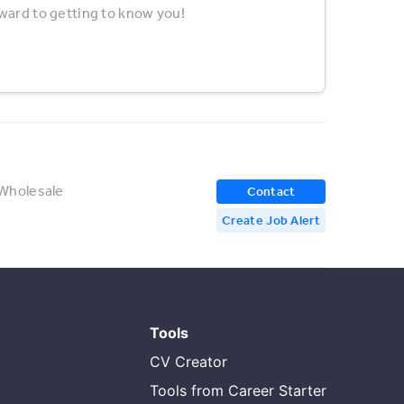
rward to getting to know you!
 Wholesale
Contact
Create Job Alert
Tools
CV Creator
Tools from Career Starter