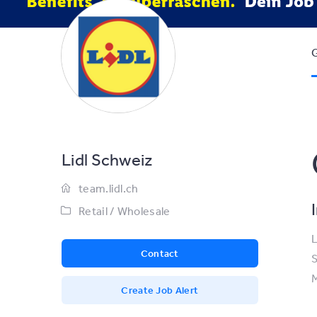
G
Lidl Schweiz
team.lidl.ch
Retail / Wholesale
L
Contact
S
M
Create Job Alert