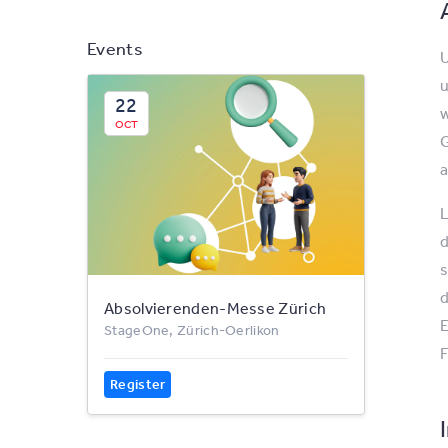
Events
U
u
22
w
OCT
G
a
L
d
s
d
Absolvierenden-Messe Zürich
E
StageOne, Zürich-Oerlikon
F
Register