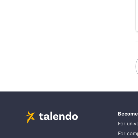
Become 
For unive
For com