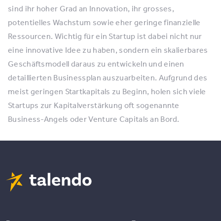
sind ihr hoher Grad an Innovation, ihr grosses,
potentielles Wachstum sowie eher geringe finanzielle
Ressourcen. Wichtig für ein Startup ist dabei nicht nur
eine innovative Idee zu haben, sondern ein skalierbares
Geschäftsmodell daraus zu entwickeln und einen
detaillierten Businessplan auszuarbeiten. Aufgrund des
meist geringen Startkapitals zu Beginn, holen sich viele
Startups zur Kapitalverstärkung oft sogenannte
Business-Angels oder Venture Capitals an Bord.