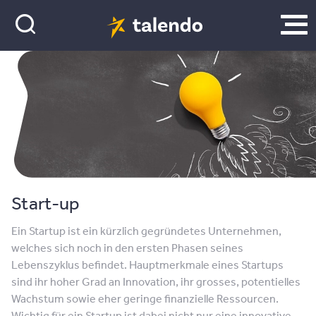
Start-up
Ein Startup ist ein kürzlich gegründetes Unternehmen,
welches sich noch in den ersten Phasen seines
Lebenszyklus befindet. Hauptmerkmale eines Startups
sind ihr hoher Grad an Innovation, ihr grosses, potentielles
Wachstum sowie eher geringe finanzielle Ressourcen.
Wichtig für ein Startup ist dabei nicht nur eine innovative