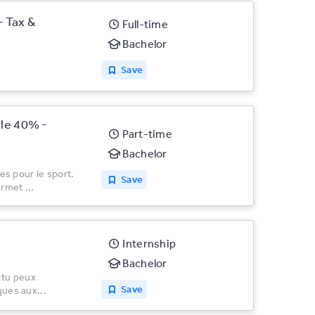
- Tax &
Full-time
Bachelor
Save
cle 40% -
Part-time
Bachelor
s pour le sport.
Save
ermet ...
Internship
Bachelor
i tu peux
Save
ques aux...