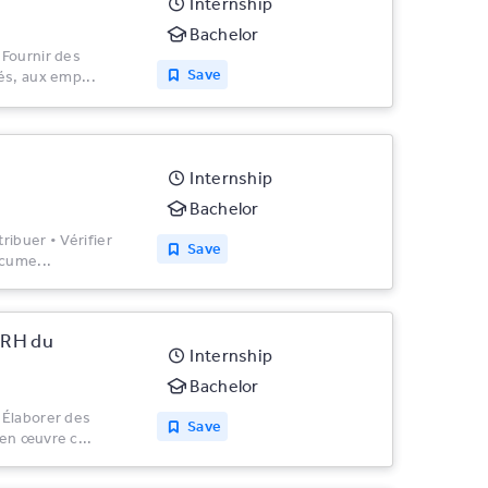
Internship
Bachelor
 Fournir des
Save
és, aux emp...
Internship
Bachelor
ibuer • Vérifier
Save
ocume...
e RH du
Internship
Bachelor
 Élaborer des
Save
en œuvre c...