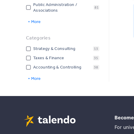
Public Administration /
81
Associations
+ More
Categories
Strategy & Consulting
13
Taxes & Finance
35
Accounting & Controlling
38
+ More
Become 
For unive