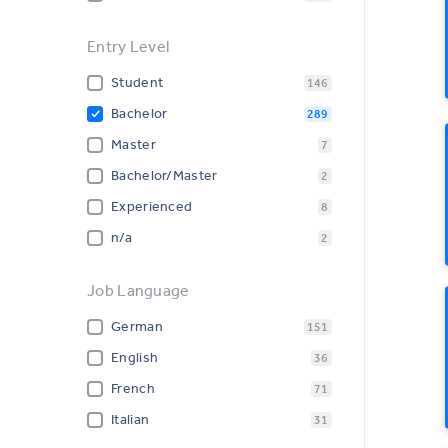
Entry Level
Student
146
Bachelor
289
Master
7
Bachelor/Master
2
Experienced
8
n/a
2
Job Language
German
151
English
36
French
71
Italian
31