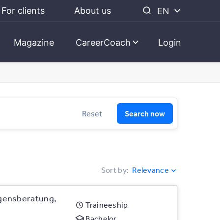
For clients
About us
EN
Magazine
CareerCoach
Login
Reset
Search now
Sort by
:
Relevance
gensberatung,
Traineeship
Bachelor