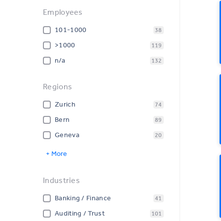
Employees
101-1000
38
>1000
119
n/a
132
Regions
Zurich
74
Bern
89
Geneva
20
+ More
Industries
Banking / Finance
41
Auditing / Trust
101