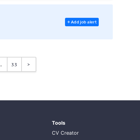
Add job alert
..
33
>
Tools
CV Creator