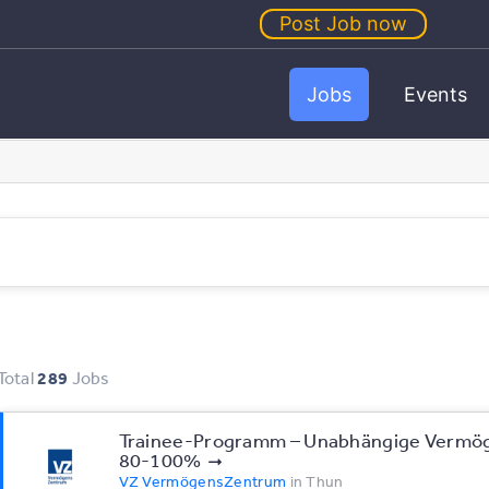
Post Job now
Jobs
Events
Total
289
Jobs
Trainee-Programm – Unabhängige Vermö
80-100%
VZ VermögensZentrum
in
Thun