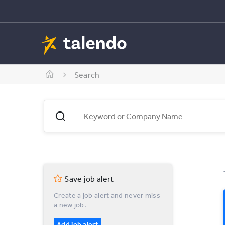
Search
Save job alert
Create a job alert and never miss
a new job.
Add job alert