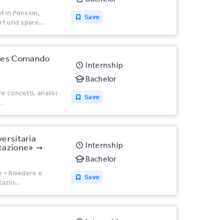
 in Pension,
Save
rt und spare...
rces Comando
Internship
Bachelor
e concetti, analisi
Save
.
versitaria
Internship
tazione»
Bachelor
e • Rivedere e
Save
azio...