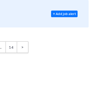
Add job alert
..
14
>