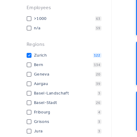
Employees
>1000
63
n/a
59
Regions
Zurich
122
Bern
134
Geneva
20
Aargau
39
Basel-Landschaft
3
Basel-Stadt
26
Fribourg
4
Grisons
3
Jura
3