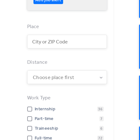
Place
Distance
Choose place first
Work Type
Internship
36
Part-time
7
Traineeship
6
Full-time
72