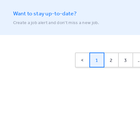
Want to stay up-to-date?
Create a job alert and don't miss a new job.
<
1
2
3
.