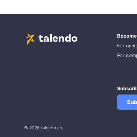
Become 
For unive
For com
Subscri
Sub
© 2026 talendo ag