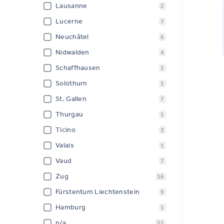
Lausanne
2
Lucerne
7
Neuchâtel
6
Nidwalden
4
Schaffhausen
1
Solothurn
1
St. Gallen
7
Thurgau
1
Ticino
3
Valais
1
Vaud
7
Zug
16
Fürstentum Liechtenstein
9
Hamburg
1
n/a
51