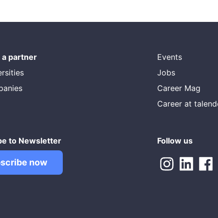
a partner
Events
rsities
Jobs
panies
Career Mag
Career at talen
be to Newsletter
Follow us
scribe now