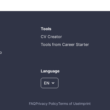
Tools
CV Creator
Tools from Career Starter
do
Language
EN
FAQ
Privacy Policy
Terms of Use
Imprint