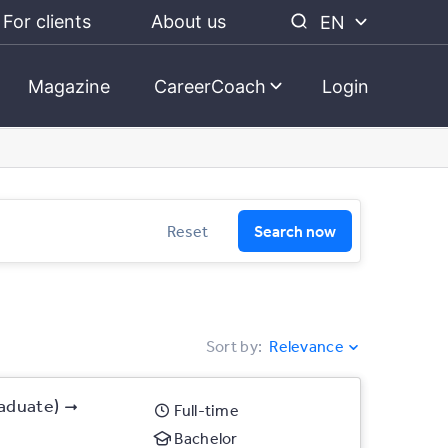
For clients
About us
EN
Magazine
CareerCoach
Login
Reset
Search now
Sort by
:
Relevance
raduate)
Full-time
Bachelor