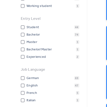
Working student
1
Entry Level
Student
44
Bachelor
74
Master
1
Bachelor/Master
1
Experienced
2
Job Language
German
69
English
47
French
5
Italian
1