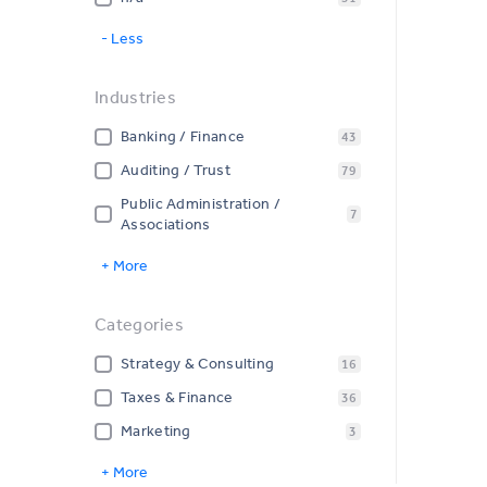
- Less
Industries
Banking / Finance
43
Auditing / Trust
79
Public Administration /
7
Associations
+ More
Categories
Strategy & Consulting
16
Taxes & Finance
36
Marketing
3
+ More