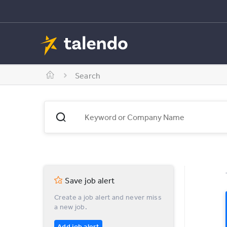
Search
Save job alert
Create a job alert and never miss
a new job.
Add job alert