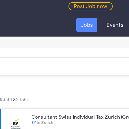
Post Job now
Jobs
Events
Total
122
Jobs
Consultant Swiss Individual Tax Zurich (G
EY
in
Zurich