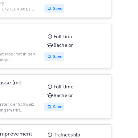
try
Save
: 1727164 At EY,...
Full-time
Bachelor
t Mobilität in den
Save
egei...
asse (mit
Full-time
Bachelor
ister der Schweiz.
Save
ungsmarkt...
e Improvement
Traineeship