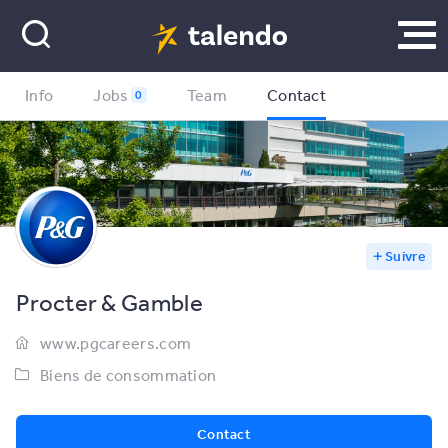
Info
Jobs
Team
Contact
0
Suivre
Procter & Gamble
www.pgcareers.com
Biens de consommation
Contact