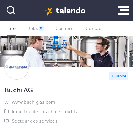
Info
Jobs
Carrière
Contact
0
Suivre
Büchi AG
www.buchiglas.com
Industrie des machines-outils
Secteur des services