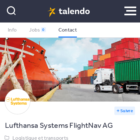
Info
Jobs
Contact
0
Suivre
Lufthansa Systems FlightNav AG
Logistique et transports