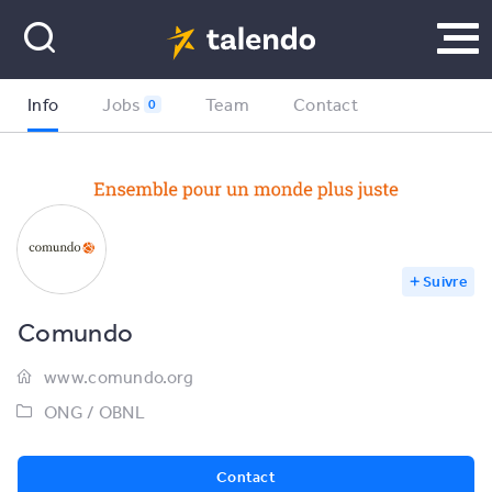
Info
Jobs
Team
Contact
0
Suivre
Comundo
www.comundo.org
ONG / OBNL
Contact