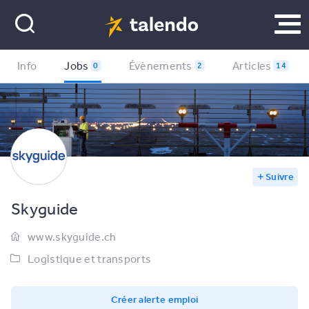
Info
Jobs
Évènements
Articles
0
2
14
Suivre
Skyguide
www.skyguide.ch
Logistique et transports
Créer alerte emploi