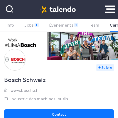
Info
Jobs
Évènements
Team
Carr
1
1
Suivre
Bosch Schweiz
www.bosch.ch
Industrie des machines-outils
Contact