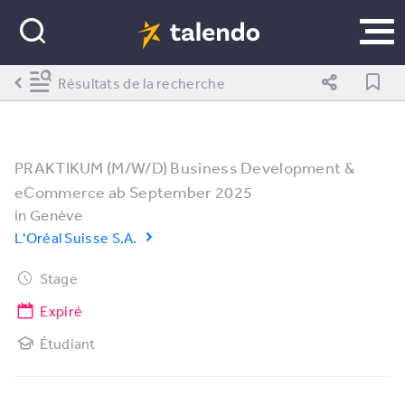
Résultats de la recherche
PRAKTIKUM (M/W/D) Business Development &
eCommerce ab September 2025
in
Genève
L'Oréal Suisse S.A.
Stage
Expiré
Étudiant