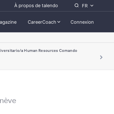
À propos de talendo
FR
agazine
CareerCoach
Connexion
niversitario/a Human Resources Comando
enève