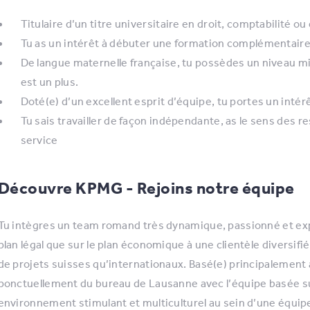
Titulaire d’un titre universitaire en droit, comptabilité
Tu as un intérêt à débuter une formation complémentaire 
De langue maternelle française, tu possèdes un niveau mi
est un plus.
Doté(e) d’un excellent esprit d’équipe, tu portes un intérêt 
Tu sais travailler de façon indépendante, as le sens des re
service
Découvre KPMG - Rejoins notre équipe
Tu intègres un team romand très dynamique, passionné et expé
plan légal que sur le plan économique à une clientèle diversif
de projets suisses qu’internationaux. Basé(e) principalement 
ponctuellement du bureau de Lausanne avec l’équipe basée sur
environnement stimulant et multiculturel au sein d’une équip