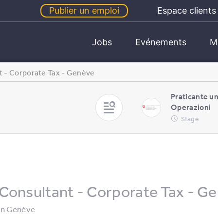
Publier un emploi
Espace clients
Jobs
Evénements
M
t - Corporate Tax - Genève
Praticante u
Operazioni
Stage
Consultant - Corporate Tax - G
in
Genève