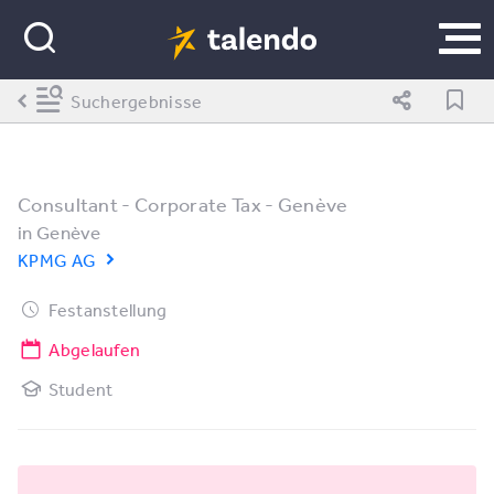
Suchergebnisse
Consultant - Corporate Tax - Genève
in
Genève
KPMG AG
Festanstellung
Abgelaufen
Student