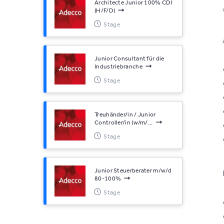
Architecte Junior 100% CDI
(H/F/D)
Stage
Junior Consultant für die
Industriebranche
Stage
Treuhänder/in / Junior
Controller/in (w/m/...
Stage
Junior Steuerberater m/w/d
80-100%
Stage