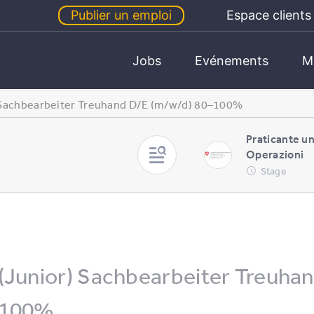
Publier un emploi
Espace clients
Jobs
Evénements
M
 Sachbearbeiter Treuhand D/E (m/w/d) 80–100%
Praticante u
Operazioni
Stage
(Junior) Sachbearbeiter Treuha
100%