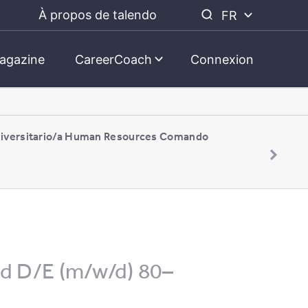
À propos de talendo
FR
agazine
CareerCoach
Connexion
niversitario/a Human Resources Comando
nd D/E (m/w/d) 80–