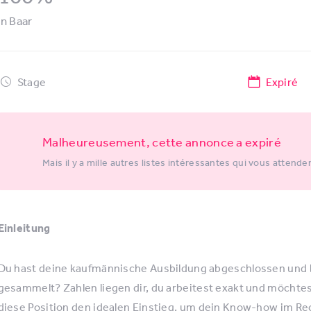
in
Baar
Stage
Expiré
Malheureusement, cette annonce a expiré
Mais il y a mille autres listes intéressantes qui vous attende
Einleitung
Du hast deine kaufmännische Ausbildung abgeschlossen und 
gesammelt? Zahlen liegen dir, du arbeitest exakt und möchtest
diese Position den idealen Einstieg, um dein Know-how im 