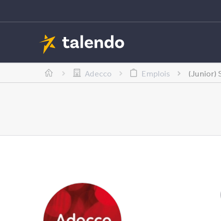
Adecco
Emplois
(Junior)