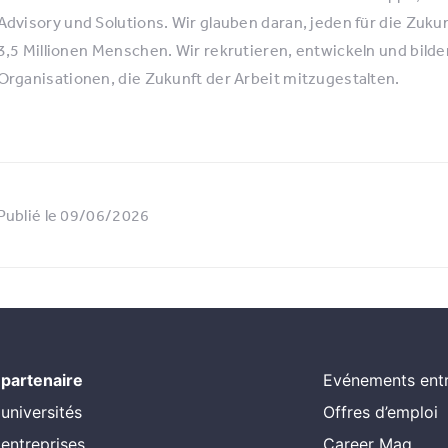
Advisory und Solutions. Wir glauben daran, jeden für die Zuku
3,5 Millionen Menschen. Wir rekrutieren, entwickeln und bild
Organisationen, die Zukunft der Arbeit mitzugestalten.
Publié le 09/06/2026
 partenaire
Evénements entr
 universités
Offres d’emploi
 entreprises
Career Mag