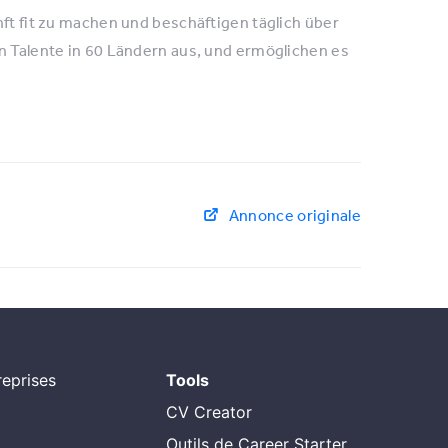
nft fit zu machen und beschäftigen täglich über
en Talente in 60 Ländern aus, und ermöglichen es
Annonce originale
eprises
Tools
CV Creator
Outils de Career Starter