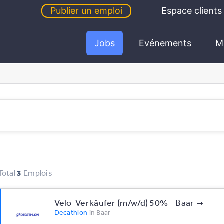
Publier un emploi
Espace clients
Jobs
Evénements
M
Total
3
Emplois
Velo-Verkäufer (m/w/d) 50% - Baar
Decathlon
in
Baar