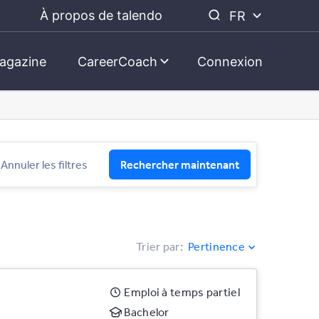
À propos de talendo
FR
agazine
CareerCoach
Connexion
Annuler les filtres
Rechercher maintenant
Trier par
:
Pertinence
Emploi à temps partiel
Bachelor