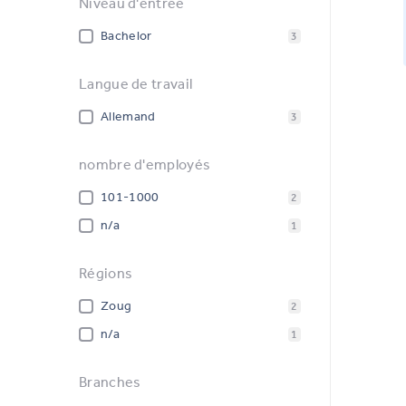
Niveau d'entrée
Bachelor
3
Langue de travail
Allemand
3
nombre d'employés
101-1000
2
n/a
1
Régions
Zoug
2
n/a
1
Branches