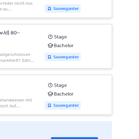
rräder nicht nur,
Sauvegarder
 wi...
w/d) 80–
Stage
Bachelor
g abgeschlossen
Sauvegarder
esammelt? Zahl...
Stage
Bachelor
reuhandwesen mit
Sauvegarder
tzt! Auf...