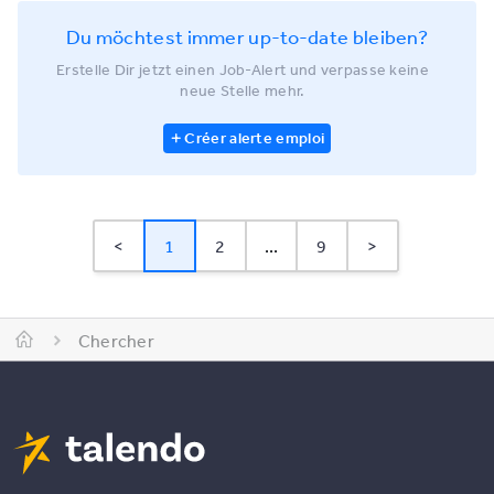
Du möchtest immer up-to-date bleiben?
Erstelle Dir jetzt einen Job-Alert und verpasse keine
neue Stelle mehr.
Créer alerte emploi
<
1
2
...
9
>
Chercher