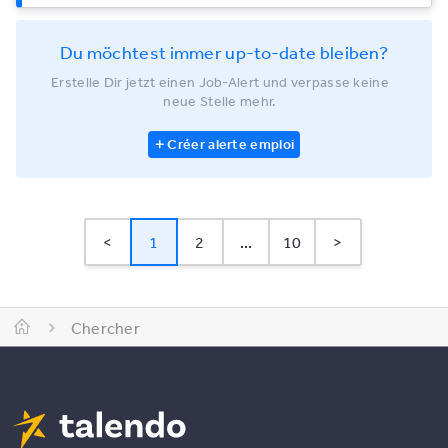
Du möchtest immer up-to-date bleiben?
Erstelle Dir jetzt einen Job-Alert und verpasse keine
neue Stelle mehr.
Créer alerte emploi
<
1
2
...
10
>
Chercher