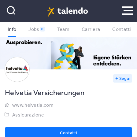
Info
Jobs
Team
Carriera
Contatti
0
Segui
Helvetia Versicherungen
www.helvetia.com
Assicurazione
Contatti