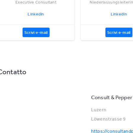
Executive Consultant
Niederlassungsleiteri
LinkedIn
LinkedIn
Scrivi e-mail
Scrivi e-mail
Contatto
Consult & Peppe
Luzern
Löwenstrasse 9
https://consultan