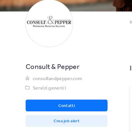
I
Consult & Pepper
consultandpepper.com
Servizi generici
Contatti
Crea job alert