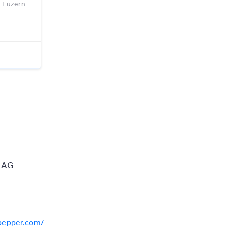
n Luzern
r AG
dpepper.com/