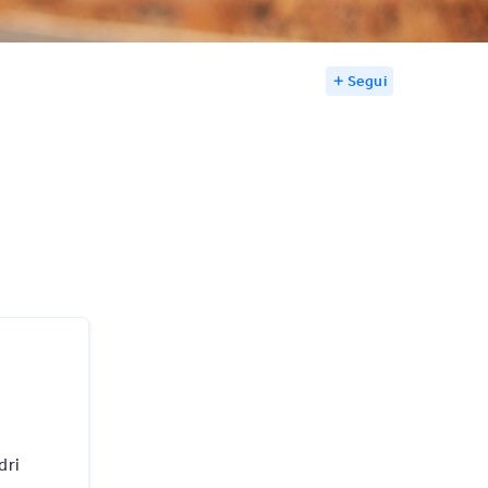
Segui
dri