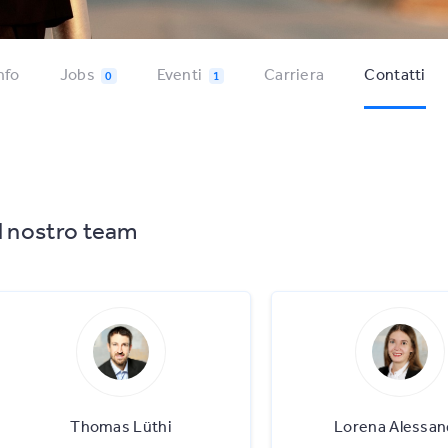
nfo
Jobs
Eventi
Carriera
Contatti
0
1
Il nostro team
Thomas Lüthi
Lorena Alessan