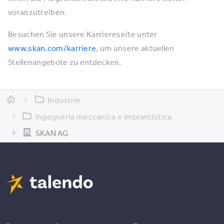
voranzutreiben.
Besuchen Sie unsere Karriereseite unter
www.skan.com/karriere
, um unsere aktuellen
Stellenangebote zu entdecken.
Industrie
Ingegneria meccanica e impiantistica
SKAN AG