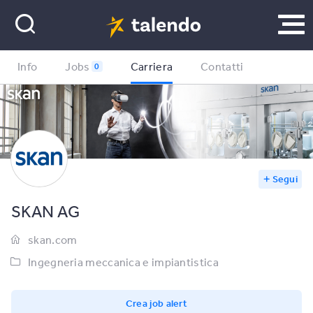
Info
Jobs
Carriera
Contatti
0
Segui
SKAN AG
skan.com
Ingegneria meccanica e impiantistica
Crea job alert