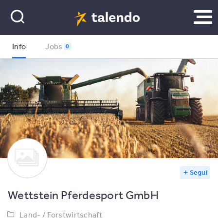
Info
Jobs
0
Segui
Wettstein Pferdesport GmbH
Land- / Forstwirtschaft