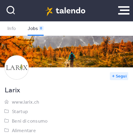
Info
Jobs
0
Segui
Larix
www.larix.ch
Startup
Beni di consumo
Alimentare