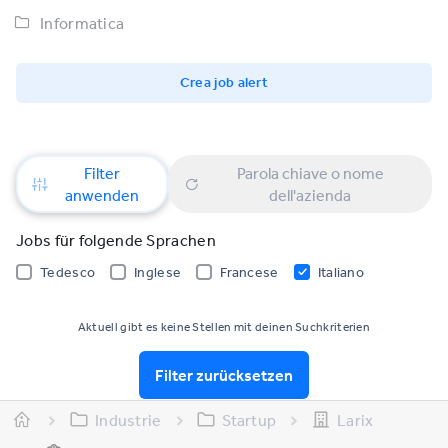
Informatica
Crea job alert
Filter
Parola chiave o nome
anwenden
dell'azienda
Jobs für folgende Sprachen
Tedesco
Inglese
Francese
Italiano
Aktuell gibt es keine Stellen mit deinen Suchkriterien
Filter zurücksetzen
Industrie
Startup
Larix