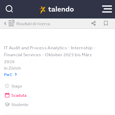
Risultati di ricerca
IT Audit and Process Analytics - Internship -
Financial Services - Oktober 2025 bis März
2026
in
Zürich
PwC
Stage
Scaduta
Studente