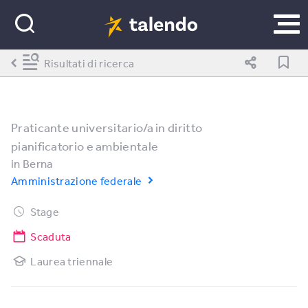
Risultati di ricerca
Praticante universitario/a in diritto
pianificatorio e ambientale
in
Berna
Amministrazione federale
Stage
Scaduta
Laurea triennale