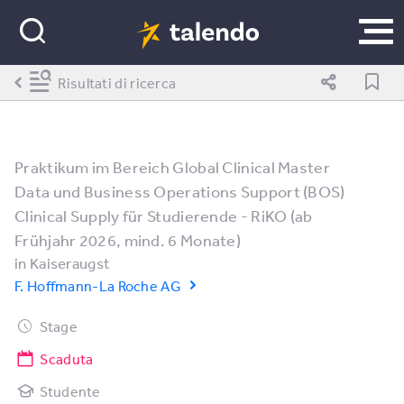
Risultati di ricerca
Praktikum im Bereich Global Clinical Master
Data und Business Operations Support (BOS)
Clinical Supply für Studierende - RiKO (ab
Frühjahr 2026, mind. 6 Monate)
in
Kaiseraugst
F. Hoffmann-La Roche AG
Stage
Scaduta
Studente