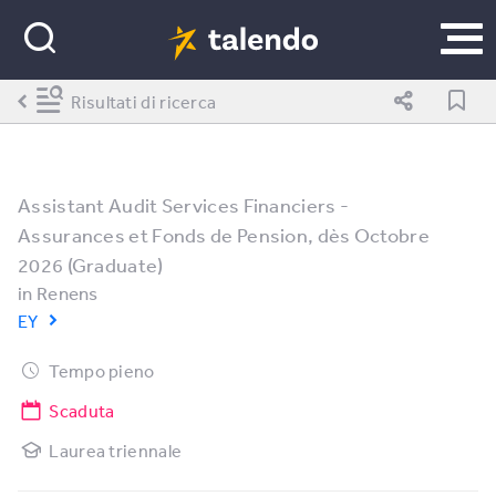
Risultati di ricerca
Assistant Audit Services Financiers -
Assurances et Fonds de Pension, dès Octobre
2026 (Graduate)
in
Renens
EY
Tempo pieno
Scaduta
Laurea triennale