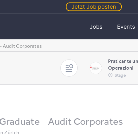
Jetzt Job posten
Jobs
Events
- Audit Corporates
Praticante u
Operazioni
Stage
Graduate - Audit Corporates
in
Zürich