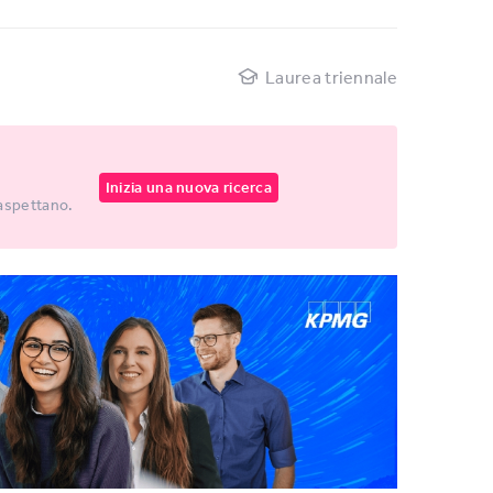
Laurea triennale
Inizia una nuova ricerca
 aspettano.