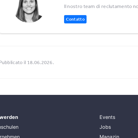
Il nostro team di reclutamento no
Contatto
Pubblicato il 18.06.2026.
 werden
Events
hschulen
Jobs
ernehmen
Magazin