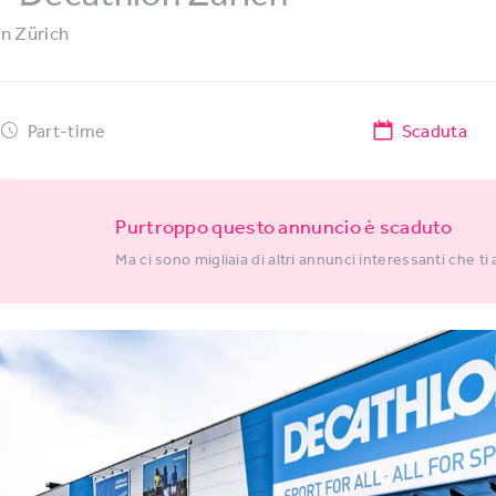
in
Zürich
Part-time
Scaduta
Purtroppo questo annuncio è scaduto
Ma ci sono migliaia di altri annunci interessanti che ti