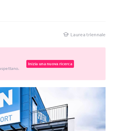
Laurea triennale
Inizia una nuova ricerca
 aspettano.