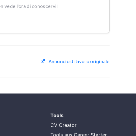
n vede l'ora di conoscervi!
Annuncio di lavoro originale
Tools
CV Creator
Tools aus Career Starter