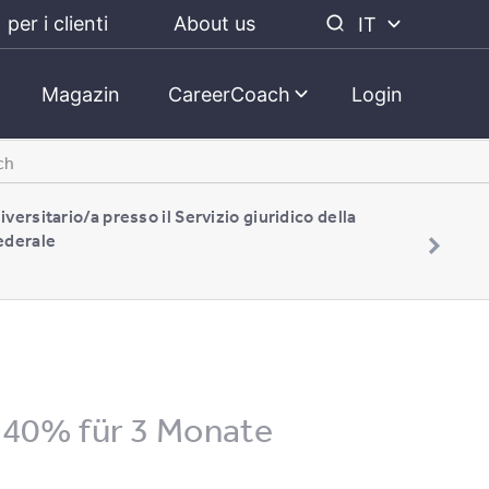
per i clienti
About us
IT
Magazin
CareerCoach
Login
ch
iversitario/a presso il Servizio giuridico della
ederale
) 40% für 3 Monate