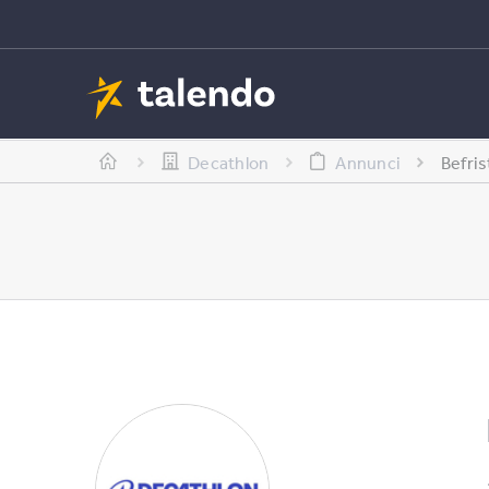
Decathlon
Annunci
Befri