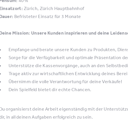
Pensum:
40%
Einsatzort:
Zürich, Zürich Hauptbahnhof
Dauer:
Befristeter Einsatz für 3 Monate
Deine Mission: Unsere Kunden inspirieren und deine Leiden
Empfange und berate unsere Kunden zu Produkten, Diens
Sorge für die Verfügbarkeit und optimale Präsentation de
Unterstütze die Kassenvorgänge, auch an den Selbstbe
Trage aktiv zur wirtschaftlichen Entwicklung deines Bere
Übernimm die volle Verantwortung für deine Verkäufe!
Dein Spielfeld bietet dir echte Chancen.
Du organisierst deine Arbeit eigenständig mit der Unterstütz
dir, in all deinen Aufgaben erfolgreich zu sein.