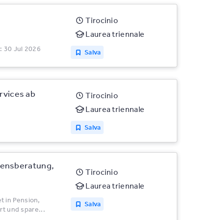
Tirocinio
Laurea triennale
: 30 Jul 2026
Salva
ervices ab
Tirocinio
Laurea triennale
Salva
gensberatung,
Tirocinio
Laurea triennale
 in Pension,
Salva
rt und spare...