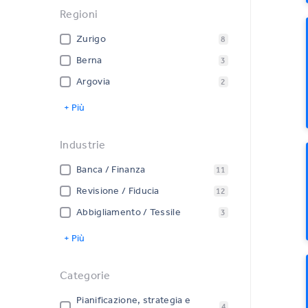
Regioni
Zurigo
8
Berna
3
Argovia
2
+ Più
Industrie
Banca / Finanza
11
Revisione / Fiducia
12
Abbigliamento / Tessile
3
+ Più
Categorie
Pianificazione, strategia e
4