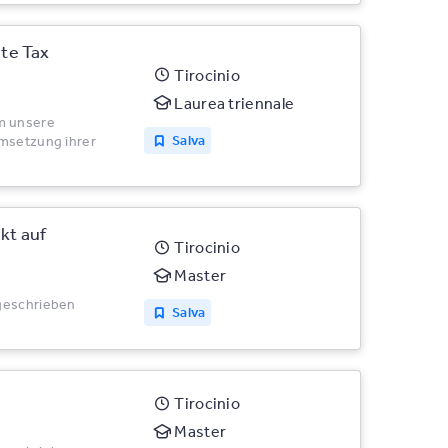
te Tax
Tirocinio
Laurea triennale
m unsere
Salva
Umsetzung ihrer
kt auf
Tirocinio
Master
sgeschrieben
Salva
Tirocinio
Master