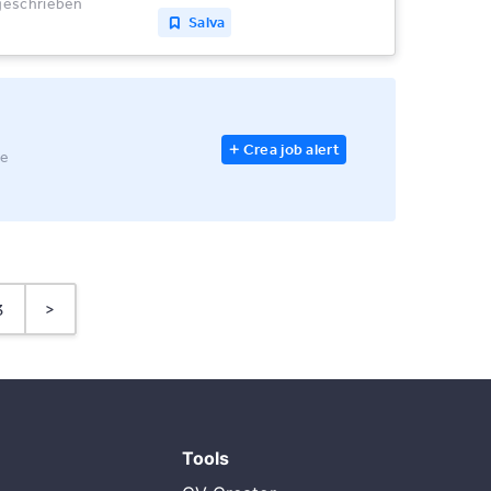
sgeschrieben
Salva
Crea job alert
le
3
>
Tools