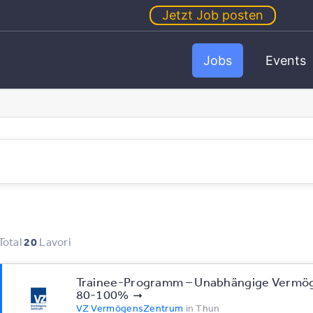
Jetzt Job posten
Jobs
Events
Total
20
Lavori
Trainee-Programm – Unabhängige Vermö
80-100%
VZ VermögensZentrum
in
Thun