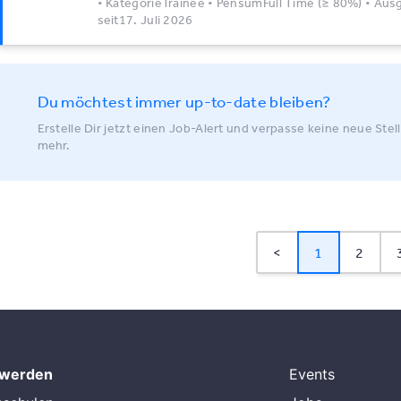
• KategorieTrainee • PensumFull Time (≥ 80%) • Au
seit17. Juli 2026
Du möchtest immer up-to-date bleiben?
Erstelle Dir jetzt einen Job-Alert und verpasse keine neue Stel
mehr.
<
1
2
 werden
Events