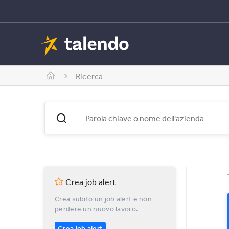
Ricerca
Crea job alert
Crea subito un job alert e non
perdere un nuovo lavoro.
Crea job alert