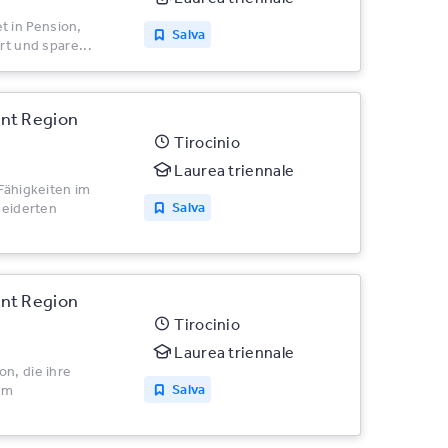
 in Pension,
Salva
rt und spare...
nt Region
Tirocinio
Laurea triennale
 Fähigkeiten im
Salva
eiderten
nt Region
Tirocinio
Laurea triennale
n, die ihre
Salva
em