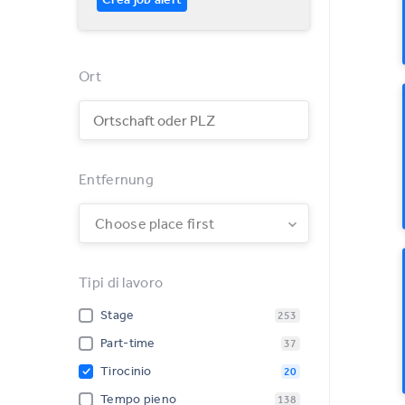
Ort
Entfernung
Choose place first
Tipi di lavoro
Stage
253
Part-time
37
Tirocinio
20
Tempo pieno
138