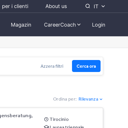
per i clienti
About us
IT
Magazin
CareerCoach
Login
Azzera filtri
Cerca ora
Ordina per
:
Rilevanza
gensberatung,
Tirocinio
Laurea triennale