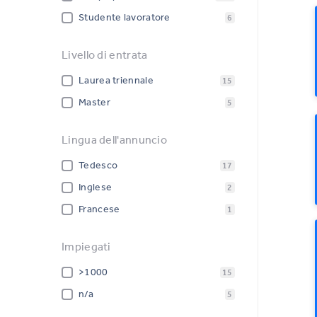
Studente lavoratore
6
Livello di entrata
Laurea triennale
15
Master
5
Lingua dell'annuncio
Tedesco
17
Inglese
2
Francese
1
Impiegati
>1000
15
n/a
5