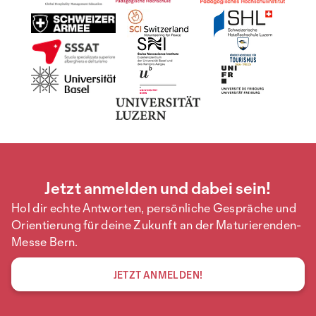
Jetzt anmelden und dabei sein!
Hol dir echte Antworten, persönliche Gespräche und
Orientierung für deine Zukunft an der Maturierenden-
Messe Bern.
JETZT ANMELDEN!