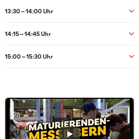
Prof. Cornelia Herberichs, Ramona Bütikofer
Kim Kohl, Studien- und Laufbahnberater, BIZ
und David Stulz, Departement für Germanistik,
Hochschulpräsentation
13:30 – 14:00 Uhr
Bern
Philosophische Fakultät, Universität Freiburg
Fachhochschule Nordwestschweiz FHNW
Plenum 1
Plenum 1
Studiere Tourismus und mach deine
14:15 – 14:45 Uhr
Leidenschaft zum Beruf
Luzi Heimgartner, Future in Tourism
In Freiburg Naturwissenschaften,
Plenum 1
15:00 – 15:30 Uhr
Sport oder Medizin studieren
Dr. Désirée König,
Kommunikationsbeauftragte, Mathematisch-
Hochschulpräsentation
Naturwissenschaftliche und Medizinische
Fakultät, Universität Freiburg
Berner Fachhochschule BFH
Plenum 1
Plenum 1
Play