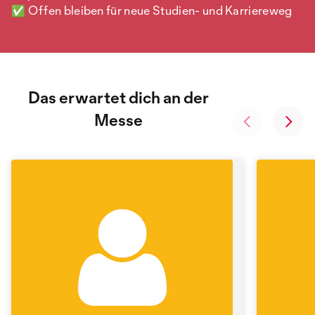
Schnupperpraktikum oder einen
✅ Offen bleiben für neue Studien- und Karriereweg
Einblickstag?»
«Wie läuft der Bewerbungsprozess bei
Ihnen ab?»
«Welche Werte sind Ihnen im Unternehmen
besonders wichtig?»
Das erwartet dich an der
«Wie fördern Sie die Weiterentwicklung
Messe
Ihrer Studierenden oder Mitarbeitenden?»
Gespräch beenden
Wenn alle deine Fragen beantwortet wurden, dann
frage doch noch nach einer
Visitenkarte/Kontaktdaten. Bedanke dich und
verabschiede dich.
Notiere dir anschliessend direkt ein paar
Stichpunkte: Wer war dein Kontakt? Worum ging
es im Gespräch? So kannst du dich später per Mail
oder LinkedIn melden und in Erinnerung bleiben.