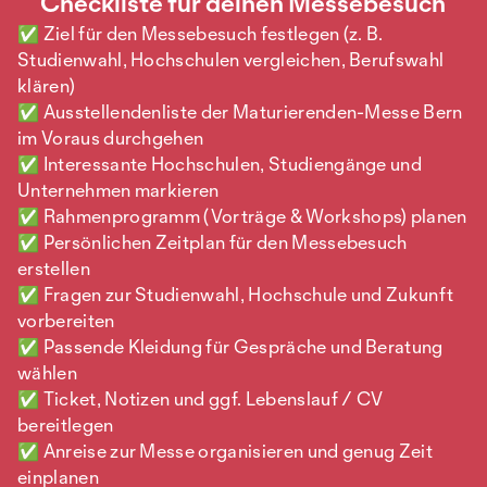
Checkliste für deinen Messebesuch
«Gibt es viele internationale Studierende
✅ Ziel für den Messebesuch festlegen (z. B.
bei Ihnen?»
Studienwahl, Hochschulen vergleichen, Berufswahl
«Wie erleben Studierende den Start ins
klären)
erste Semester?»
✅ Ausstellendenliste der Maturierenden-Messe Bern
«Welche Inhalte sind besonders wichtig in
im Voraus durchgehen
diesem Studiengang?»
✅ Interessante Hochschulen, Studiengänge und
«Wie praxisnah ist das Studium gestaltet?»
Unternehmen markieren
«Gibt es Projektarbeiten oder
✅ Rahmenprogramm (Vorträge & Workshops) planen
Praxissemester?»
✅ Persönlichen Zeitplan für den Messebesuch
Gespräch mit Unternehmen:
erstellen
«Welche Einstiegsmöglichkeiten bieten Sie
✅ Fragen zur Studienwahl, Hochschule und Zukunft
Mittelschüler*innen?»
vorbereiten
«Wie sieht ein typischer Arbeitstag in Ihrem
✅ Passende Kleidung für Gespräche und Beratung
Unternehmen aus?»
wählen
«Welche Eigenschaften oder Fähigkeiten
✅ Ticket, Notizen und ggf. Lebenslauf / CV
sind Ihnen bei Bewerber*innen besonders
bereitlegen
wichtig?»
✅ Anreise zur Messe organisieren und genug Zeit
«Gibt es Möglichkeiten für ein
einplanen