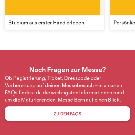
Nach dem Event ist vor dem Networking: Schreib
den Leuten, mit denen du gesprochen hast, eine
kurze Nachricht. Bedanke dich für das Gespräch
Studium aus erster Hand erleben
Persönli
und knüpfe daran an.
Noch Fragen zur Messe?
Ob Registrierung, Ticket, Dresscode oder
Vorbereitung auf deinen Messebesuch – in unseren
FAQs findest du die wichtigsten Informationen rund
um die Maturierenden-Messe Bern auf einen Blick.
ZU DEN FAQS