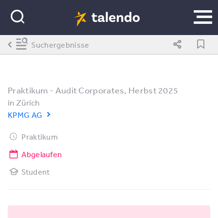
Suchergebnisse
Praktikum - Audit Corporates, Herbst 2025
in
Zürich
KPMG AG
Praktikum
Abgelaufen
Student