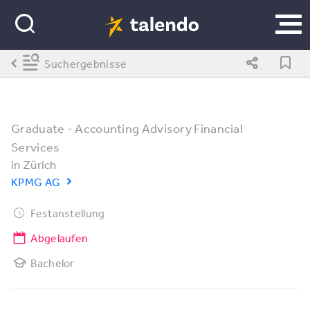
Suchergebnisse
Graduate - Accounting Advisory Financial
Services
in
Zürich
KPMG AG
Festanstellung
Abgelaufen
Bachelor