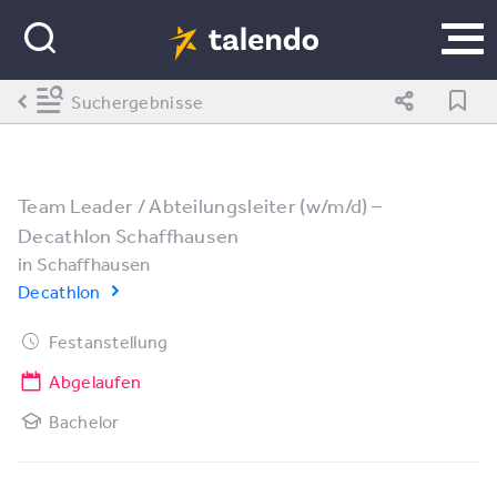
Suchergebnisse
Team Leader / Abteilungsleiter (w/m/d) –
Decathlon Schaffhausen
in
Schaffhausen
Decathlon
Festanstellung
Abgelaufen
Bachelor