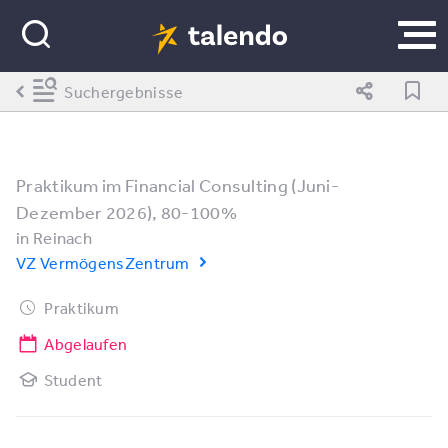
Suchergebnisse
Praktikum im Financial Consulting (Juni-
Dezember 2026), 80-100%
in
Reinach
VZ VermögensZentrum
Praktikum
Abgelaufen
Student