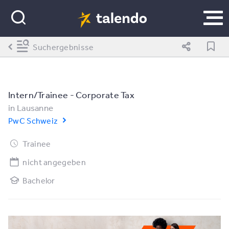
Suchergebnisse
Intern/Trainee - Corporate Tax
in
Lausanne
PwC Schweiz
Trainee
nicht angegeben
Bachelor