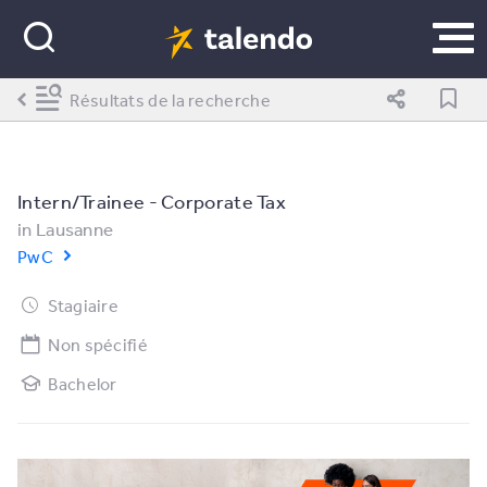
Résultats de la recherche
Intern/Trainee - Corporate Tax
in
Lausanne
PwC
Stagiaire
Non spécifié
Bachelor