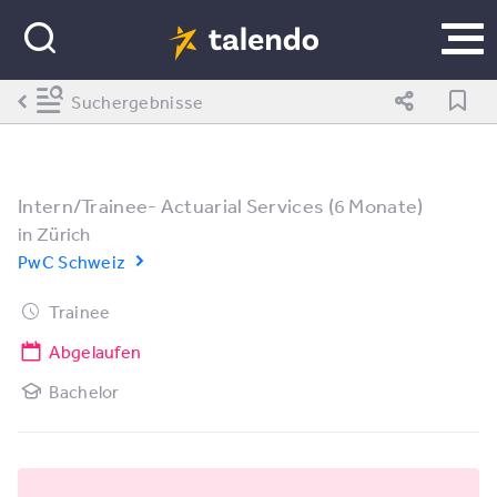
Suchergebnisse
Intern/Trainee- Actuarial Services (6 Monate)
in
Zürich
PwC Schweiz
Trainee
Abgelaufen
Bachelor