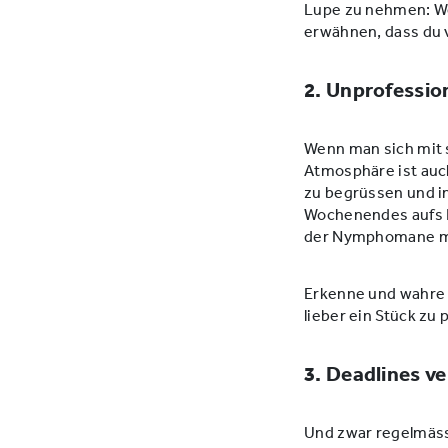
Lupe zu nehmen: Wel
erwähnen, dass du v
2. Unprofessio
Wenn man sich mit s
Atmosphäre ist auch
zu begrüssen und in
Wochenendes aufs B
der Nymphomane mit
Erkenne und wahre 
lieber ein Stück zu 
3. Deadlines v
Und zwar regelmässi