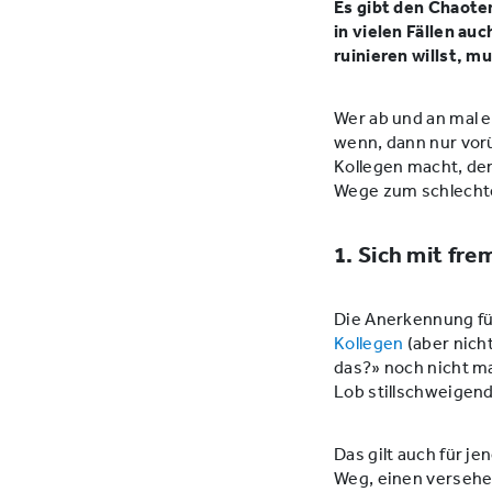
Es gibt den Chaoten
in vielen Fällen au
ruinieren willst, m
Wer ab und an mal ei
wenn, dann nur vorü
Kollegen macht, der
Wege zum schlechte
1. Sich mit fr
Die Anerkennung fü
Kollegen
(aber nicht
das?» noch nicht mal
Lob stillschweigen
Das gilt auch für j
Weg, einen versehe