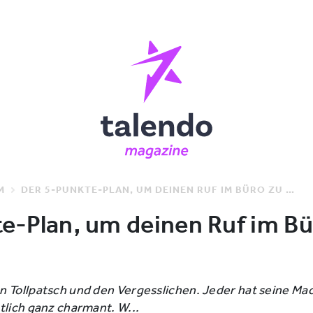
M
DER 5-PUNKTE-PLAN, UM DEINEN RUF IM BÜRO ZU RUINIEREN
e-Plan, um deinen Ruf im Bü
 Tollpatsch und den Vergesslichen. Jeder hat seine Macke
tlich ganz charmant. W...