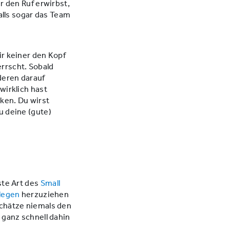
r den Ruf erwirbst,
lls sogar das Team
ir keiner den Kopf
rrscht. Sobald
deren darauf
wirklich hast
ken. Du wirst
u deine (gute)
ste Art des
Small
legen
herzuziehen
schätze niemals den
 ganz schnell dahin