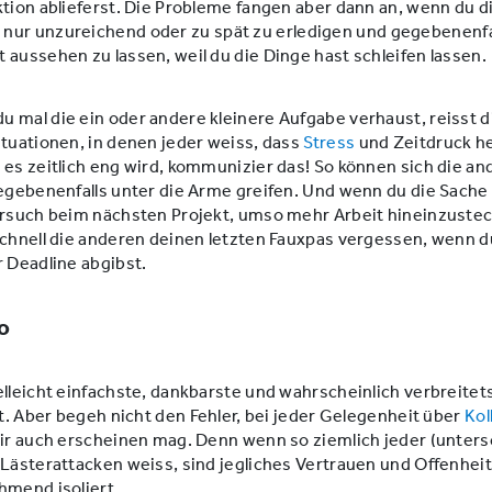
ktion ablieferst. Die Probleme fangen aber dann an, wenn du di
s
nur unzureichend oder zu spät zu erledigen und gegebenenfa
 aussehen zu lassen, weil du die Dinge hast schleifen lassen.
 mal die ein oder andere kleinere Aufgabe verhaust, reisst d
ituationen, in denen jeder weiss, dass
Stress
und Zeitdruck he
 es zeitlich eng wird, kommunizier das! So können sich die an
gegebenenfalls unter die Arme greifen. Und wenn du die Sache 
ersuch beim nächsten Projekt, umso mehr Arbeit hineinzustec
schnell die anderen deinen letzten Fauxpas vergessen, wenn d
r Deadline abgibst.
o
elleicht einfachste, dankbarste und wahrscheinlich verbreitet
nt. Aber begeh nicht den Fehler, bei jeder Gelegenheit über
Kol
dir auch erscheinen mag. Denn wenn so ziemlich jeder (unter
 Lästerattacken weiss, sind jegliches Vertrauen und Offenheit
hmend isoliert.