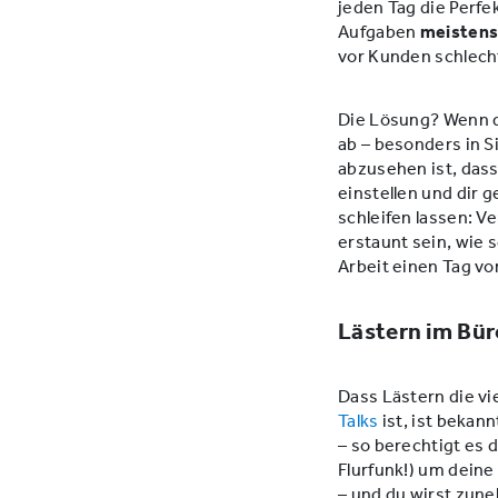
jeden Tag die Perfe
Aufgaben
meisten
vor Kunden schlecht
Die Lösung? Wenn du
ab – besonders in S
abzusehen ist, dass
einstellen und dir 
schleifen lassen: V
erstaunt sein, wie 
Arbeit einen Tag vo
Lästern im Bür
Dass Lästern die vi
Talks
ist, ist bekan
– so berechtigt es 
Flurfunk!) um deine
– und du wirst zune