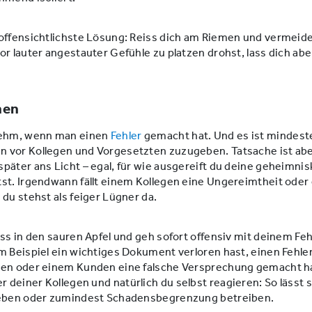
offensichtlichste Lösung: Reiss dich am Riemen und vermeide
or lauter angestauter Gefühle zu platzen drohst, lass dich ab
hen
nehm, wenn man einen
Fehler
gemacht hat. Und es ist mindest
 vor Kollegen und Vorgesetzten zuzugeben. Tatsache ist aber
päter ans Licht – egal, für wie ausgereift du deine geheimn
st. Irgendwann fällt einem Kollegen eine Ungereimtheit oder 
 du stehst als feiger Lügner da.
iss in den sauren Apfel und geh sofort offensiv mit deinem Feh
m Beispiel ein wichtiges Dokument verloren hast, einen Fehler
hen oder einem Kunden eine falsche Versprechung gemacht h
er deiner Kollegen und natürlich du selbst reagieren: So lässt
heben oder zumindest Schadensbegrenzung betreiben.