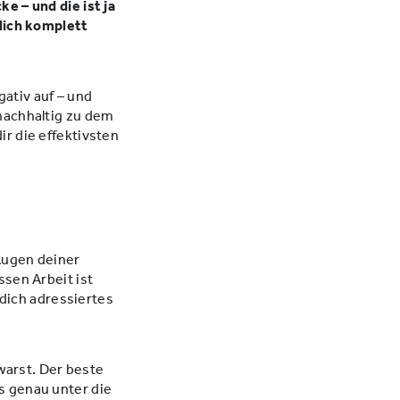
e – und die ist ja
klich komplett
egativ auf – und
nachhaltig zu dem
r die effektivsten
Augen deiner
ssen Arbeit ist
 dich adressiertes
 warst. Der beste
ts genau unter die