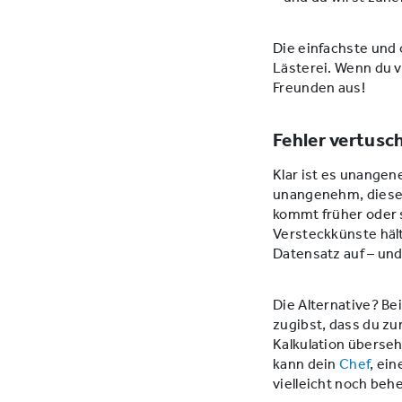
Die einfachste und 
Lästerei. Wenn du v
Freunden aus!
Fehler vertusc
Klar ist es unange
unangenehm, diesen
kommt früher oder s
Versteckkünste hält
Datensatz auf – und
Die Alternative? Be
zugibst, dass du zu
Kalkulation überse
kann dein
Chef
, ein
vielleicht noch be