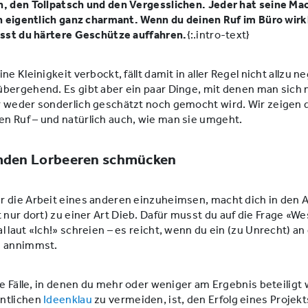
, den Tollpatsch und den Vergesslichen. Jeder hat seine Mack
ch eigentlich ganz charmant. Wenn du deinen Ruf im Büro wir
usst du härtere Geschütze auffahren.
{:.intro-text}
ne Kleinigkeit verbockt, fällt damit in aller Regel nicht allzu n
bergehend. Es gibt aber ein paar Dinge, mit denen man sich 
 weder sonderlich geschätzt noch gemocht wird. Wir zeigen di
n Ruf – und natürlich auch, wie man sie umgeht.
emden Lorbeeren schmücken
r die Arbeit eines anderen einzuheimsen, macht dich in den 
 nur dort) zu einer Art Dieb. Dafür musst du auf die Frage «We
 laut «Ich!» schreien – es reicht, wenn du ein (zu Unrecht) an
d annimmst.
ene Fälle, in denen du mehr oder weniger am Ergebnis beteiligt
ntlichen
Ideenklau
zu vermeiden, ist, den Erfolg eines Projek