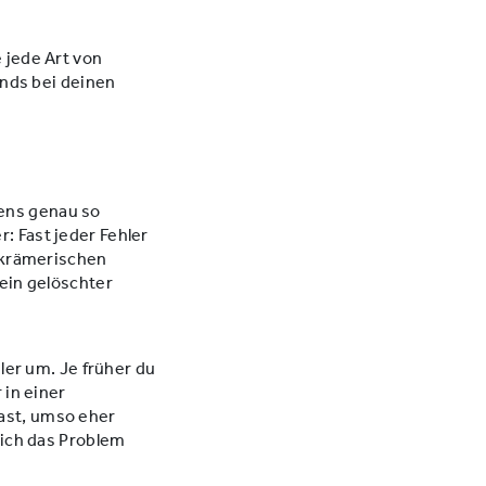
 jede Art von
ends bei deinen
ens genau so
: Fast jeder Fehler
iskrämerischen
ein gelöschter
ler um. Je früher du
 in einer
ast, umso eher
 sich das Problem