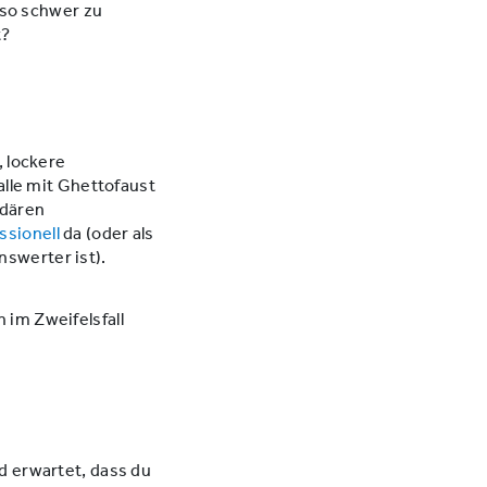
 so schwer zu
t?
, lockere
alle mit Ghettofaust
ndären
ssionell
da (oder als
swerter ist).
 im Zweifelsfall
d erwartet, dass du