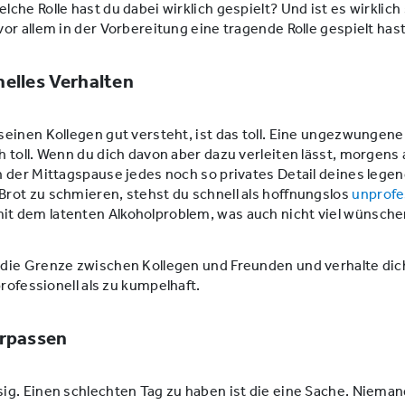
che Rolle hast du dabei wirklich gespielt? Und ist es wirklich
or allem in der Vorbereitung eine tragende Rolle gespielt has
nelles Verhalten
einen Kollegen gut versteht, ist das toll. Eine ungezwungene
 toll. Wenn du dich davon aber dazu verleiten lässt, morgens 
 der Mittagspause jedes noch so privates Detail deines lege
rot zu schmieren, stehst du schnell als hoffnungslos
unprofe
 dem latenten Alkoholproblem, was auch nicht viel wünschen
die Grenze zwischen Kollegen und Freunden und verhalte dich
professionell als zu kumpelhaft.
erpassen
g. Einen schlechten Tag zu haben ist die eine Sache. Nieman