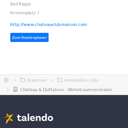
Bad Ragaz
Kronenplatz 7
http://www.chateauetdumaison.com
Zum Routenplaner
Branchen
Immobilien Jobs
Château & DuMaison - Wohntraumzentralen