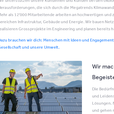
ir unterstützen unsere Kundinnen und Kunden bei den ökolog
erausforderungen, die sich durch die Megatrends Klimawande
ehr als 12'000 Mitarbeitende arbeiten an hochwertigen un
ereichen Infrastruktur, Gebäude und Energie. Wir bauen Net
ealisieren Grossprojekte im Engineering und planen bereits
azu brauchen wir dich: Menschen mit Ideen und Engagement. L
esellschaft und unsere Umwelt.
Wir mac
Begeist
Die Bedürfn
und Leidens
Lösungen. M
und gehen m