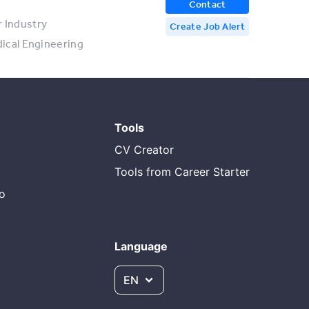
Contact
 Industry
Create Job Alert
dical Engineering
Tools
CV Creator
Tools from Career Starter
do
Language
EN