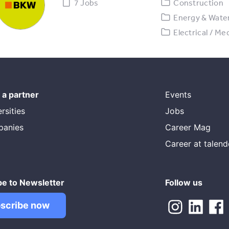
7 Jobs
Construction
Energy & Water
Electrical / Me
a partner
Events
rsities
Jobs
panies
Career Mag
Career at talen
be to Newsletter
Follow us
scribe now