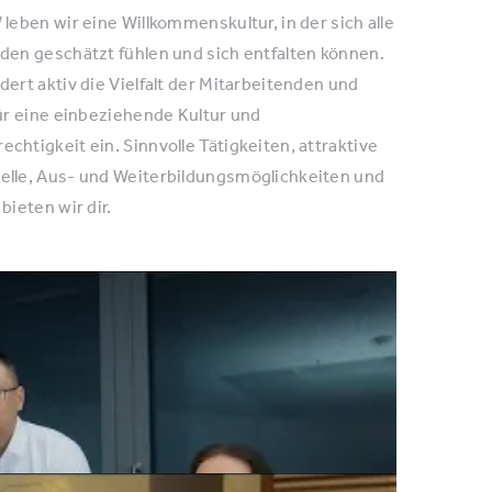
leben wir eine Willkommenskultur, in der sich alle
den geschätzt fühlen und sich entfalten können.
dert aktiv die Vielfalt der Mitarbeitenden und
für eine einbeziehende Kultur und
chtigkeit ein. Sinnvolle Tätigkeiten, attraktive
lle, Aus- und Weiterbildungsmöglichkeiten und
bieten wir dir.