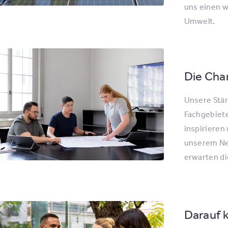
uns einen w
Umwelt.
Die Chan
Unsere Stä
Fachgebiete
inspirieren
unserem Ne
erwarten di
Darauf k