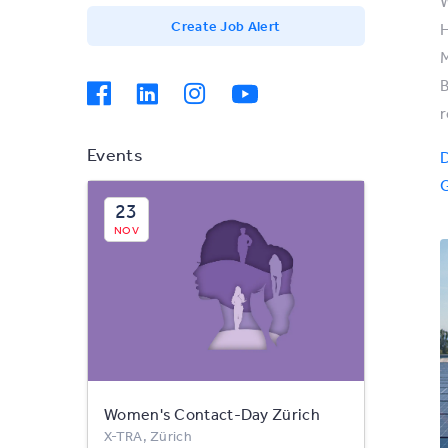
W
Create Job Alert
H
M
B
r
Events
D
G
23
NOV
Women's Contact-Day Zürich
X-TRA, Zürich