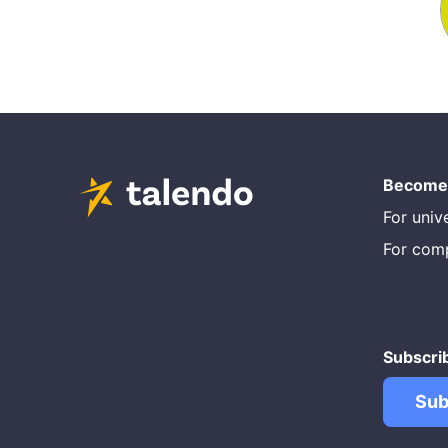
Become 
For unive
For com
Subscri
Sub