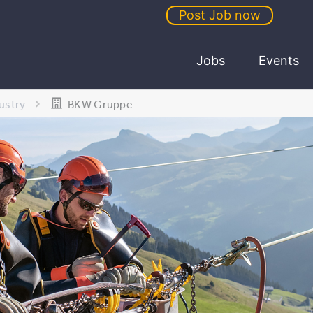
Post Job now
Jobs
Events
ustry
BKW Gruppe