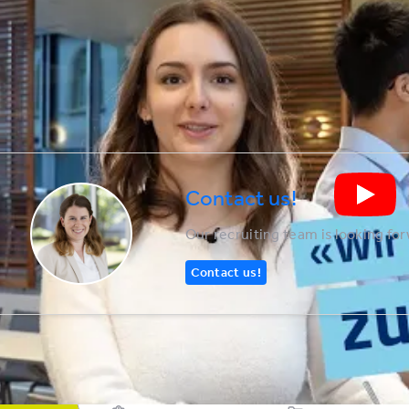
Contact us!
Our recruiting team is looking fo
Contact us!
BKW Gruppe