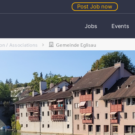
Post Job now
Jobs
Events
on / Associations
Gemeinde Eglisau