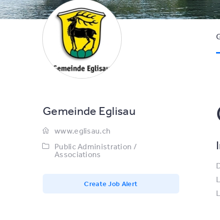
G
Gemeinde Eglisau
www.eglisau.ch
Public Administration /
Associations
D
L
Create Job Alert
L