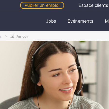
Publier un emploi
Espace clients
Jobs
Evénements
M
s
Amcor