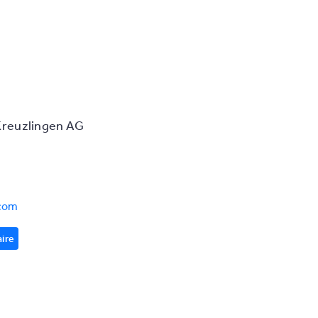
Kreuzlingen AG
.com
aire