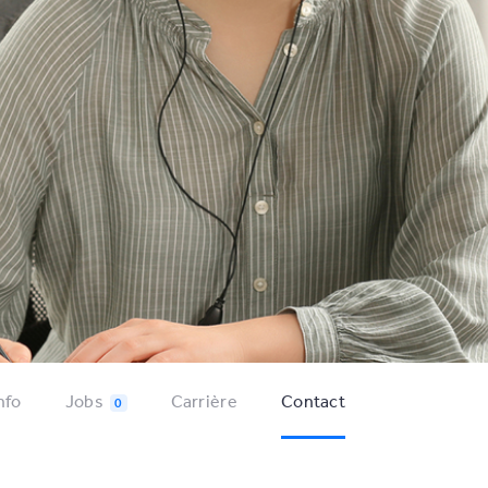
nfo
Jobs
Carrière
Contact
0