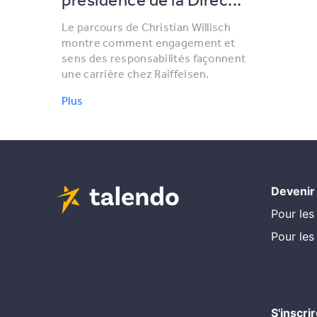
Le parcours de Christian Willisch
montre comment engagement et
sens des responsabilités façonnent
une carrière chez Raiffeisen.
Plus
Devenir
Pour les
Pour les
S'inscri