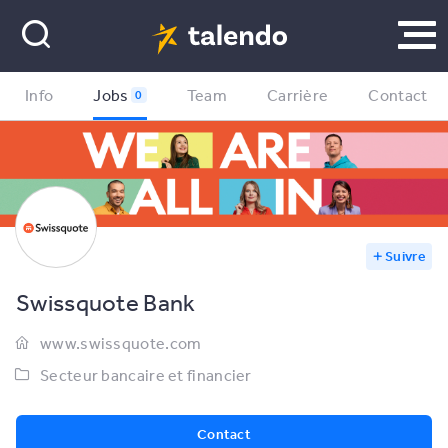
Info
Jobs
Team
Carrière
Contact
0
Suivre
Swissquote Bank
www.swissquote.com
Secteur bancaire et financier
Contact