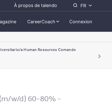
À propos de talendo
FR
agazine
CareerCoach
Connexion
niversitario/a Human Resources Comando
 (m/w/d) 60-80% -