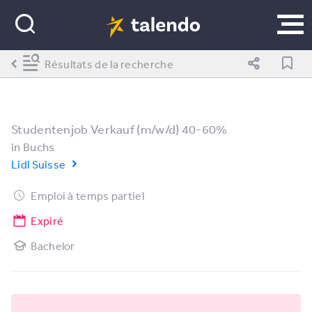
Résultats de la recherche
Studentenjob Verkauf (m/w/d) 40-60%
in
Buchs
Lidl Suisse
Emploi à temps partiel
Expiré
Bachelor